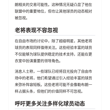
朗相关的交易可能性。这种情况无疑凸显了他在
联盟中的重要地位，但也让其他球员的动态相对
被忽视。
老将表现不容忽视
在自由市场的讨论中，除了超级明星，其他老将
球员的表现同样值得关注。这些经验丰富的球员
不仅能够为球队提供稳定的技术支持，还能在更
衣室中扮演重要的领导角色。
消息人士称，一些球队已经将目光投向了自由市
场中的老将，他们希望通过引入经验丰富的球员
来弥补阵容短板。这些老将可能不会像勒布朗一
样占据头条，但他们的价值同样不可忽视。
呼吁更多关注多样化球员动态