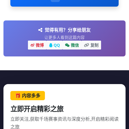
觉得有用？分享给朋友
让更多人看到这篇内容
微博
QQ
微信
复制
🎁 内容多多
立即开启精彩之旅
立即关注,获取千场赛事资讯与深度分析,开启精彩阅读
之旅