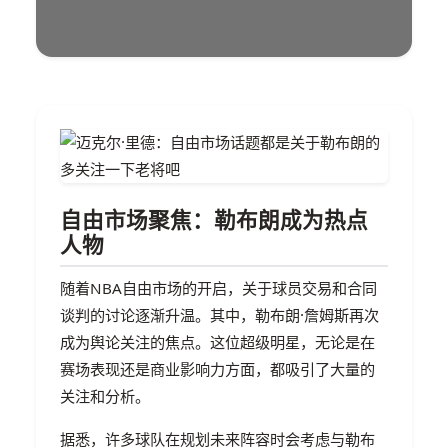
自由市场聚焦：勒布朗成为热点
人物
随着NBA自由市场的开启，关于球员交易和合同
谈判的讨论逐渐升温。其中，勒布朗·詹姆斯再次
成为舆论关注的焦点。这位超级明星，无论是在
赛场表现还是商业影响力方面，都吸引了大量的
关注和分析。
据悉，许多球队在规划未来阵容时会考虑与勒布